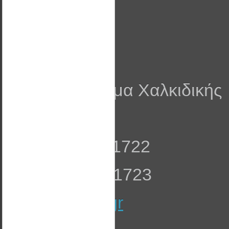
Στοιχεία
Wattal ΕΠΕ
ΒΙ.ΠΑ Λάκκωμα Χαλκιδικής
Τ.Κ. 63080
Τηλ: 23990 51722
Fax: 23990 51723
info@wattal.gr