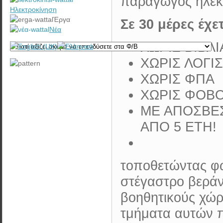
παραγωγός ηλεκτ
·
Μείων 
Ηλεκτροκίνηση
·
Έξοδα ασφάλισης/ συντήρησης:
τόκο
Έργα
Σε 30 μέρες έχε
200€/έτος Χ 25έτη =
5.000€
Νέα
Άρα 
ΧΩΡΙΣ ΒΙΒΛΙ
ΧΩΡΙΣ ΛΟΓΙ
ΧΩΡΙΣ ΦΠΑ
ΧΩΡΙΣ ΦΟΒ
ΜΕ ΑΠΟΣΒΕΣ
ΑΠΟ 5 ΕΤΗ!
ΚΕΡΔΟΣ:
82.500€
ΚΕΡ
τοποθετώντας φω
στέγαστρο βεράν
βοηθητικούς χώρ
τμήματα αυτών π