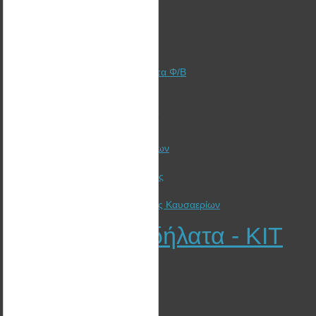
Χρηματοδότηση + Ασφάλιση
Φωτοβολταϊκά Στέγης
Φωτοβολταϊκά Πάρκα
Αυτόνομα Φωτοβολταϊκά
Γιατί αξίζει ακόμα να επενδύσετε στα Φ/Β
Ξυλόσομπες Bullerjan
Λέβητες Πελλετ - Ξύλου - Βιομάζας
Ηλιακή Θέρμανση
Ανεμηστήρες Θερμαντικών Σωμάτων
Καλαθάκι pellet για θέρμανση
Προτάσεις εξοικονόμησης ενέργειας
Συμβουλές ενεργειακής δίαιτας
Εναλλάκτης Ανάκτησης θερμότητας Καυσαερίων
Ηλεκτρικά Ποδήλατα - KIT
EGO KITS
Φωτοβολταϊκά Στέγης