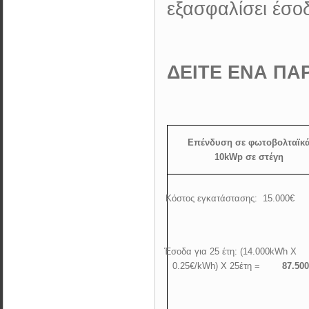
εξασφαλίσει έσο
ΔΕΙΤΕ ΕΝΑ ΠΑΡ
Επένδυση σε φωτοβολταϊκ
10
kWp
σε στέγη
·
Κόστος εγκατάστασης:
15.000€
·
Έσοδα για 25 έτη: (14.000
kWh
X
0.25€/
kWh
)
X
25έτη =
87.50