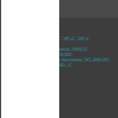
Καλαθάκι για καύση πέλλετ ''WP-1'', ''WP-2'', ''WP-3''
Ξυλόσομπες ''Bullerjan''
Γερμανική Υδραυλική Πρέσσα Μπρικέτας ''HARO-3''
Ενισχυτές θερμαντικών σωμάτων ''W-580''
Εναλλάκτης Ανάκτησης θερμότητας Καυσαερίων ''WT- 4080-DG''
Ανοξείδωτη σχάρα ψησίματος ''WBBQ - 1''
Corporate
Υπηρεσίες
Λύσεις
Τομείς
Υλοποίηση Έργων ΑΠΕ